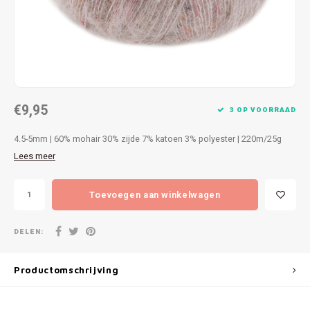
Patches
Sterr
Repareren
Colour
Ritsen
Ton-s
€9,95
Spelden en vastmaken
iWool
3 OP VOORRAAD
4.5-5mm | 60% mohair 30% zijde 7% katoen 3% polyester | 220m/25g
Overige fournituren
Grote
Lees meer
Boter
Toevoegen aan winkelwagen
Per L
DELEN:
Kabel
Productomschrijving