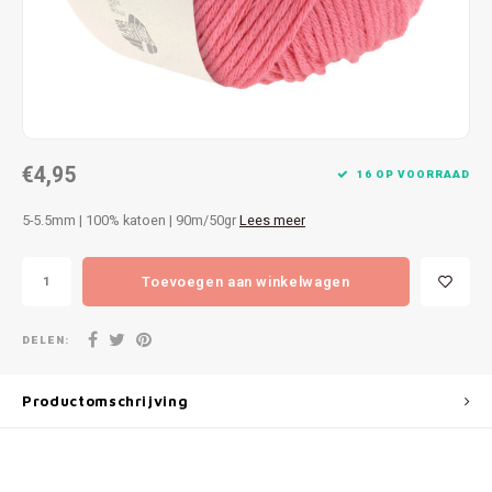
Patches
Sterr
Repareren
Colour
Ritsen
Ton-s
€4,95
Spelden en vastmaken
iWool
16 OP VOORRAAD
5-5.5mm | 100% katoen | 90m/50gr
Lees meer
Overige fournituren
Grote
Toevoegen aan winkelwagen
Boter
Per L
DELEN:
Kabel
Productomschrijving