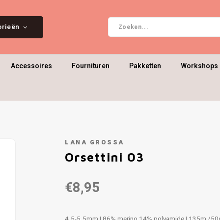
orieën
Accessoires
Fournituren
Pakketten
Workshops 
LANA GROSSA
Orsettini 03
€8,95
4.5-5.5mm | 86% merino 14% polyamide | 135m /50