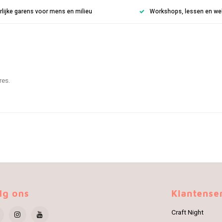
rlijke garens voor mens en milieu
Workshops, lessen en weke
res.
lg ons
Klantense
Craft Night