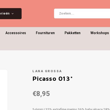
orieën
Accessoires
Fournituren
Pakketten
Workshops 
LANA GROSSA
Picasso 013*
€8,95
5-6mm | 35% extrafijne merino 36% baby alpaca 28