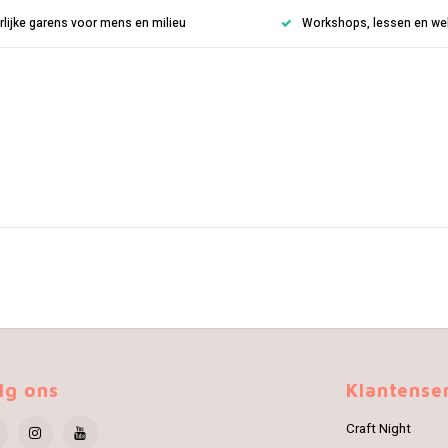
rlijke garens voor mens en milieu
Workshops, lessen en weke
lg ons
Klantense
Craft Night