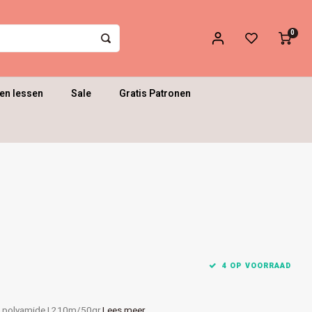
0
en lessen
Sale
Gratis Patronen
4 OP VOORRAAD
% polyamide | 210m/50gr
Lees meer