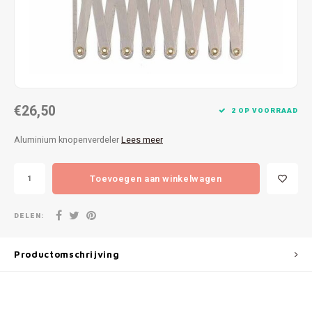
Patches
Sterr
Repareren
Colour
Ritsen
Ton-s
€26,50
Spelden en vastmaken
iWool
2 OP VOORRAAD
Aluminium knopenverdeler
Lees meer
Overige fournituren
Grote
Toevoegen aan winkelwagen
Boter
Per L
DELEN:
Kabel
Productomschrijving