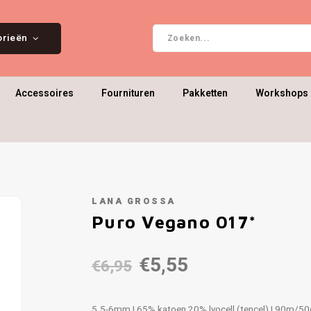
orieën
Accessoires
Fournituren
Pakketten
Workshops 
LANA GROSSA
Puro Vegano 017*
€5,55
€6,95
5.5-6mm | 65% katoen 20% lyocell (tencel) | 90m/5