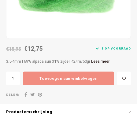
Patches
Sterr
Repareren
Colour
Ritsen
Ton-s
€12,75
Spelden en vastmaken
€15,95
iWool
5 OP VOORRAAD
3.5-4mm | 69% alpaca suri 31% zijde | 424m/50gr
Lees meer
Overige fournituren
Grote
Toevoegen aan winkelwagen
Boter
Per L
DELEN:
Kabel
Productomschrijving