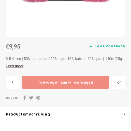
Patches
Sterr
Repareren
Colour
Ritsen
Ton-s
€9,95
Spelden en vastmaken
iWool
10 OP VOORRAAD
3.5-4 mm | 50% alpaca suri 22% zijde 16% katoen 12% glas | 140m/25g
Overige fournituren
Grote
Lees meer
Boter
Toevoegen aan winkelwagen
Per L
DELEN:
Kabel
Productomschrijving