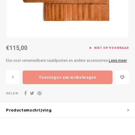
Patches
Sterr
Repareren
Colour
Ritsen
Ton-s
€115,00
Spelden en vastmaken
iWool
NIET OP VOORRAAD
Etui voor verwisselbare naaldpunten en andere accessoires
Lees meer
Overige fournituren
Grote
Toevoegen aan winkelwagen
Boter
Per L
DELEN:
Kabel
Productomschrijving