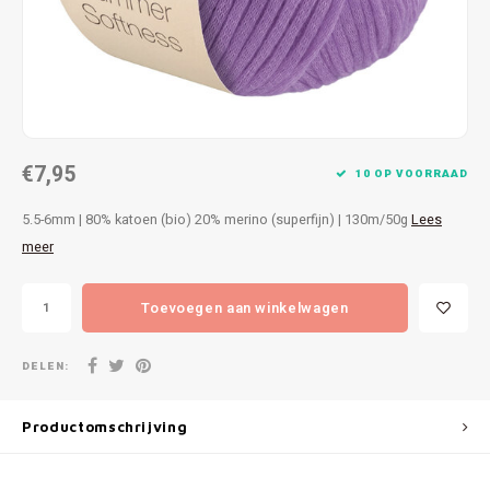
Patches
Sterr
Repareren
Colour
Ritsen
Ton-s
€7,95
Spelden en vastmaken
iWool
10 OP VOORRAAD
5.5-6mm | 80% katoen (bio) 20% merino (superfijn) | 130m/50g
Lees
Overige fournituren
Grote
meer
Boter
Toevoegen aan winkelwagen
Per L
DELEN:
Kabel
Productomschrijving