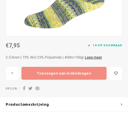
Patches
Sterr
Repareren
Colour
Ritsen
Ton-s
€7,95
Spelden en vastmaken
iWool
10 OP VOORRAAD
2.5-3mm | 75% Wol 25% Polyamide | 400m/100gr
Lees meer
Overige fournituren
Grote
Toevoegen aan winkelwagen
Boter
Per L
DELEN:
Kabel
Productomschrijving