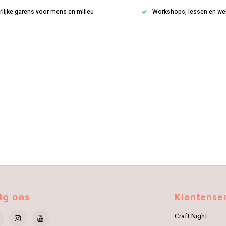
rlijke garens voor mens en milieu
Workshops, lessen en weke
lg ons
Klantense
Craft Night