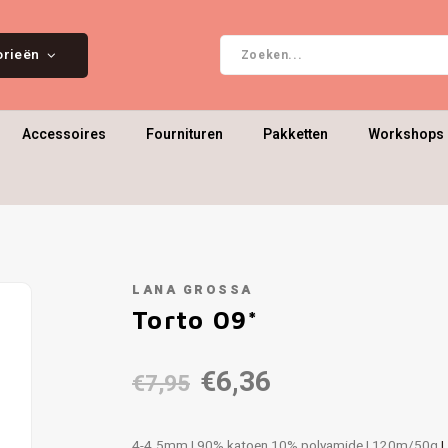
orieën
Accessoires
Fournituren
Pakketten
Workshops 
LANA GROSSA
Torto 09*
€6,36
€7,95
4-4.5mm | 90% katoen 10% polyamide | 120m/50g
L