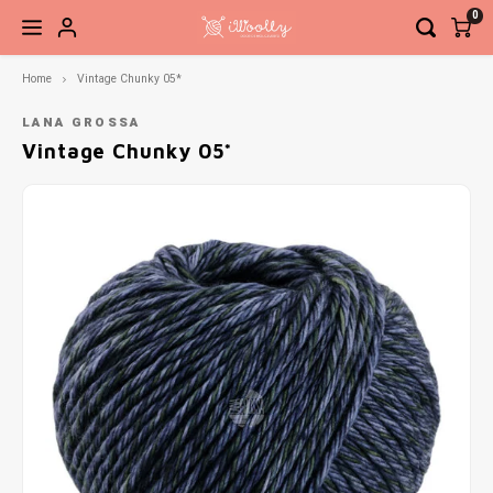
0
Home
Vintage Chunky 05*
Hoofdmenu / brei- en haaknaalden
Hoofdmenu / accessoires
Hoofdmenu / fournituren
Hoofdmenu / pakketten
Hoofdmenu / patronen
Hoofdmenu / garen
Hoofdmenu / sale
Brei- en haaknaalden
Accessoires
Fournituren
Pakketten
Patronen
Garen
Sale
LANA GROSSA
Vintage Chunky 05*
Sokkenwol
Breinaalden
Boeken
Brei- en haakaccessoires
Elastiek en band
Haken
Garen
Naald
Basis
Steek
Siersl
Babygaren
Haaknaalden
Tijdschriften
Kant-en-klare sokken
Knippen en snijden
Breien
Verwi
Net to
Meebreigaren
Overige naalden
Losse patronen
Ogen, neuzen, belletjes etc.
Knopen en sluitingen
Vaste
Ahab 
Gratis Patronen
Sieraden
Meten en aftekenen
Recht
Babys
Tassen, etuis, koffers
Naai- en borduurnaalden
Sokke
Gehaa
Naaigaren
Zickz