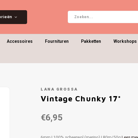
orieën
Accessoires
Fournituren
Pakketten
Workshops 
LANA GROSSA
Vintage Chunky 17*
€6,95
6mm | 100% scheerwol (merino) | 80m/50g
Lees me