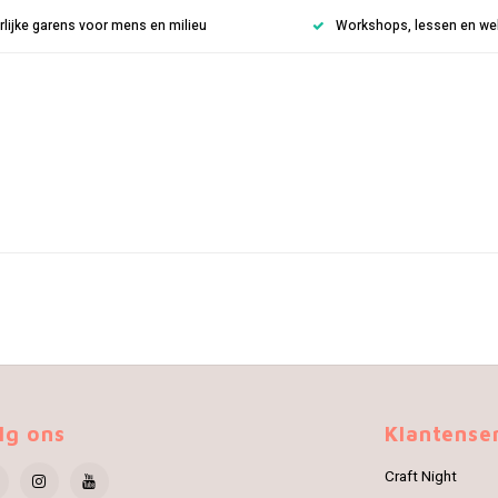
rlijke garens voor mens en milieu
Workshops, lessen en weke
lg ons
Klantense
Craft Night