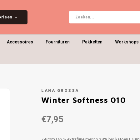
orieën
Accessoires
Fournituren
Pakketten
Workshops 
LANA GROSSA
Winter Softness 010
€7,95
7-8mm | 62% extrafijne merino 38% bio katoen | 70