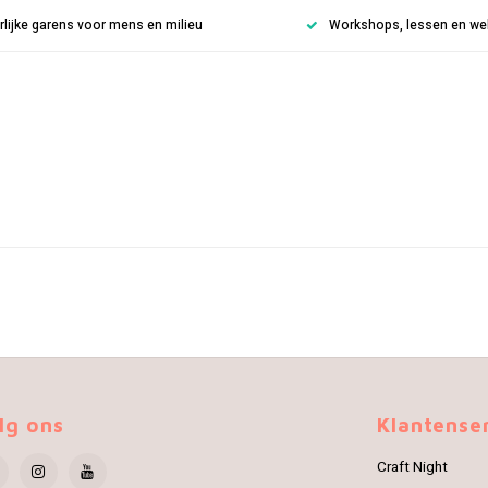
rlijke garens voor mens en milieu
Workshops, lessen en weke
lg ons
Klantense
Craft Night