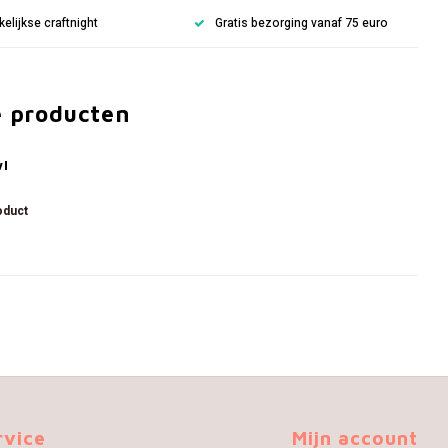
lijkse craftnight
Gratis bezorging vanaf 75 euro
e producten
wl
oduct
rvice
Mijn account