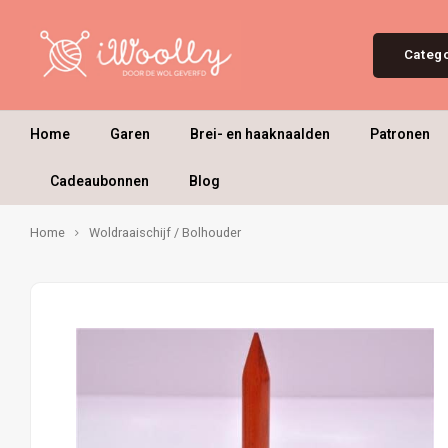
Categ
Home
Garen
Brei- en haaknaalden
Patronen
Cadeaubonnen
Blog
Home
Woldraaischijf / Bolhouder