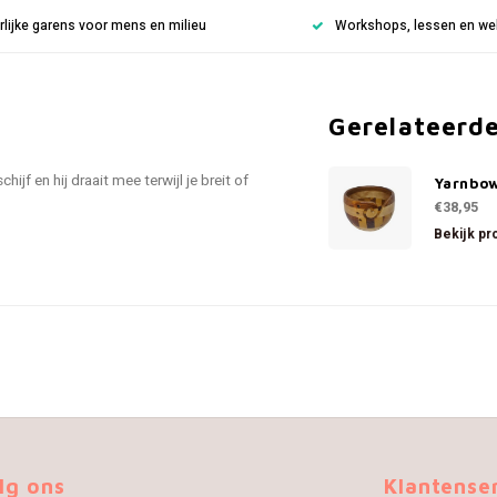
rlijke garens voor mens en milieu
Workshops, lessen en weke
Gerelateerd
ijf en hij draait mee terwijl je breit of
Yarnbo
€38,95
Bekijk pr
lg ons
Klantense