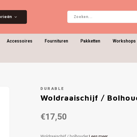
orieën
Accessoires
Fournituren
Pakketten
Workshops 
DURABLE
Woldraaischijf / Bolhou
€17,50
Woldraaischijf / bolhouder
Lees meer