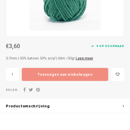
Patches
Sterr
Repareren
Colour
Ritsen
Ton-s
€3,60
Spelden en vastmaken
iWool
9 OP VOORRAAD
5-7mm | 50% katoen 50% acryl | 66m /50gr
Lees meer
Overige fournituren
Grote
Toevoegen aan winkelwagen
Boter
Per L
DELEN:
Kabel
Productomschrijving