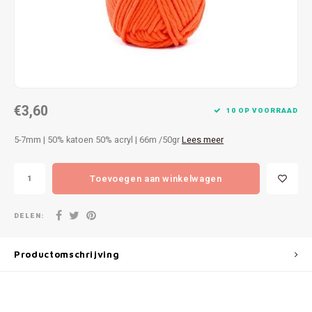
Patches
Sterr
Repareren
Colour
Ritsen
Ton-s
€3,60
Spelden en vastmaken
iWool
10 OP VOORRAAD
5-7mm | 50% katoen 50% acryl | 66m /50gr
Lees meer
Overige fournituren
Grote
Toevoegen aan winkelwagen
Boter
Per L
DELEN:
Kabel
Productomschrijving