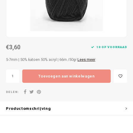
Patches
Sterr
Repareren
Colour
Ritsen
Ton-s
€3,60
Spelden en vastmaken
iWool
10 OP VOORRAAD
5-7mm | 50% katoen 50% acryl | 66m /50gr
Lees meer
Overige fournituren
Grote
Toevoegen aan winkelwagen
Boter
Per L
DELEN:
Kabel
Productomschrijving