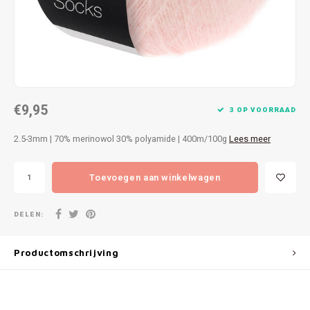
Patches
Sterr
Repareren
Colour
Ritsen
Ton-s
€9,95
Spelden en vastmaken
iWool
3 OP VOORRAAD
2.5-3mm | 70% merinowol 30% polyamide | 400m/100g
Lees meer
Overige fournituren
Grote
Toevoegen aan winkelwagen
Boter
Per L
DELEN:
Kabel
Productomschrijving