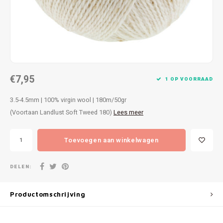
Patches
Sterr
Repareren
Colour
Ritsen
Ton-s
€7,95
Spelden en vastmaken
iWool
1 OP VOORRAAD
3.5-4.5mm | 100% virgin wool | 180m/50gr
Overige fournituren
Grote
(Voortaan Landlust Soft Tweed 180)
Lees meer
Boter
Toevoegen aan winkelwagen
Per L
DELEN:
Kabel
Productomschrijving