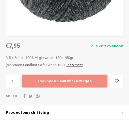
Patches
Sterr
Repareren
Colour
Ritsen
Ton-s
€7,95
Spelden en vastmaken
iWool
4 OP VOORRAAD
3.5-4.5mm | 100% virgin wool | 180m/50gr
Overige fournituren
Grote
(Voortaan Landlust Soft Tweed 180)
Lees meer
Boter
Toevoegen aan winkelwagen
Per L
DELEN:
Kabel
Productomschrijving