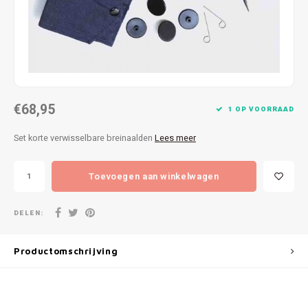
Patches
Sterr
Repareren
Colour
Ritsen
Ton-s
€68,95
Spelden en vastmaken
iWool
1 OP VOORRAAD
Set korte verwisselbare breinaalden
Lees meer
Overige fournituren
Grote
Toevoegen aan winkelwagen
Boter
Per L
DELEN:
Kabel
Productomschrijving