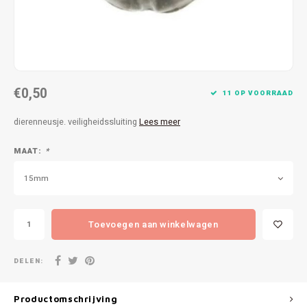
Patches
Sterr
Repareren
Colour
Ritsen
Ton-s
€0,50
11 OP VOORRAAD
Spelden en vastmaken
iWool
dierenneusje. veiligheidssluiting
Lees meer
Overige fournituren
Grote
MAAT:
*
Boter
15mm
Per L
Toevoegen aan winkelwagen
Kabel
DELEN:
Productomschrijving