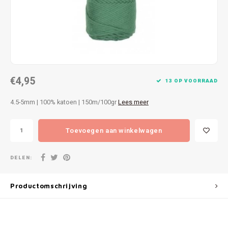
Patches
Sterr
Repareren
Colour
Ritsen
Ton-s
€4,95
Spelden en vastmaken
iWool
13 OP VOORRAAD
4.5-5mm | 100% katoen | 150m/100gr
Lees meer
Overige fournituren
Grote
Toevoegen aan winkelwagen
Boter
Per L
DELEN:
Kabel
Productomschrijving