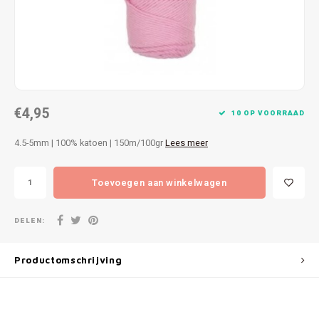
Patches
Sterr
Repareren
Colour
Ritsen
Ton-s
€4,95
Spelden en vastmaken
iWool
10 OP VOORRAAD
4.5-5mm | 100% katoen | 150m/100gr
Lees meer
Overige fournituren
Grote
Toevoegen aan winkelwagen
Boter
Per L
DELEN:
Kabel
Productomschrijving