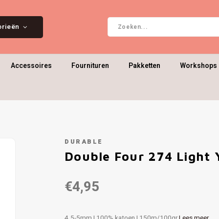
orieën
Accessoires
Fournituren
Pakketten
Workshops 
DURABLE
Double Four 274 Light 
€4,95
4.5-5mm | 100% katoen | 150m/100gr
Lees meer