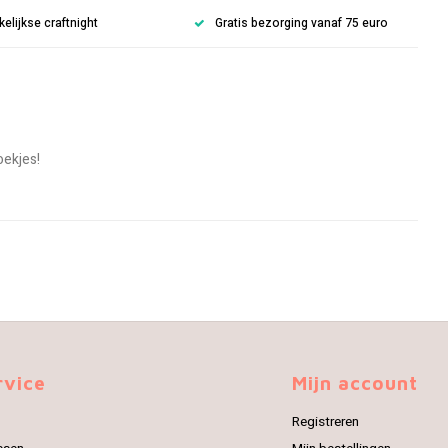
lijkse craftnight
Gratis bezorging vanaf 75 euro
oekjes!
rvice
Mijn account
Registreren