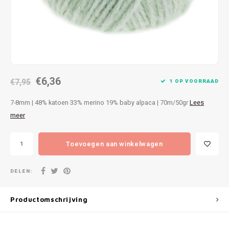
Patches
Sterr
Repareren
Colour
Ritsen
Ton-s
€6,36
Spelden en vastmaken
€7,95
iWool
1 OP VOORRAAD
7-8mm | 48% katoen 33% merino 19% baby alpaca | 70m/50gr
Lees
Overige fournituren
Grote
meer
Boter
Toevoegen aan winkelwagen
Per L
DELEN:
Kabel
Productomschrijving