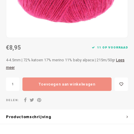
Patches
Sterr
Repareren
Colour
Ritsen
Ton-s
€8,95
Spelden en vastmaken
iWool
11 OP VOORRAAD
4-4.5mm | 72% katoen 17% merino 11% baby alpaca | 215m/50gr
Lees
Overige fournituren
Grote
meer
Boter
Toevoegen aan winkelwagen
Per L
DELEN:
Kabel
Productomschrijving