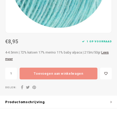
Patches
Sterr
Repareren
Colour
Ritsen
Ton-s
€8,95
Spelden en vastmaken
iWool
1 OP VOORRAAD
4-4.5mm | 72% katoen 17% merino 11% baby alpaca | 215m/50gr
Lees
Overige fournituren
Grote
meer
Boter
Toevoegen aan winkelwagen
Per L
DELEN:
Kabel
Productomschrijving