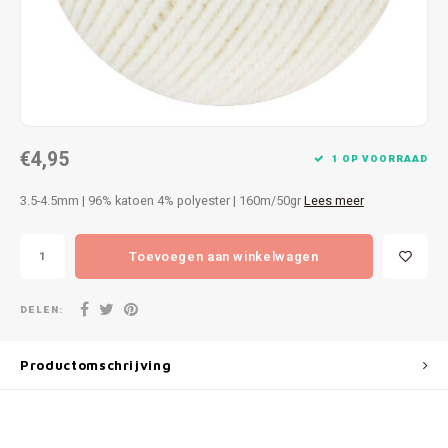
Patches
Sterr
Repareren
Colour
Ritsen
Ton-s
€4,95
Spelden en vastmaken
iWool
1 OP VOORRAAD
3.5-4.5mm | 96% katoen 4% polyester | 160m/50gr
Lees meer
Overige fournituren
Grote
Toevoegen aan winkelwagen
Boter
Per L
DELEN:
Kabel
Productomschrijving