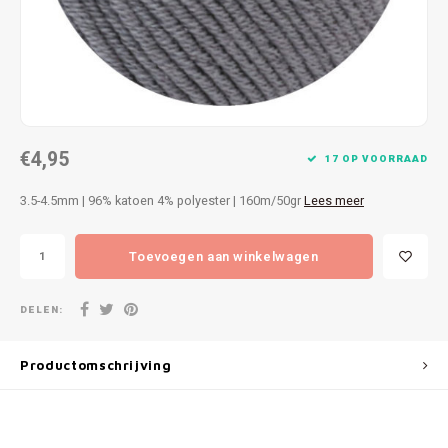
Patches
Sterr
Repareren
Colour
Ritsen
Ton-s
€4,95
Spelden en vastmaken
iWool
17 OP VOORRAAD
3.5-4.5mm | 96% katoen 4% polyester | 160m/50gr
Lees meer
Overige fournituren
Grote
Toevoegen aan winkelwagen
Boter
Per L
DELEN:
Kabel
Productomschrijving