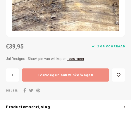
Patches
Sterr
Repareren
Colour
Ritsen
Ton-s
€39,95
Spelden en vastmaken
iWool
2 OP VOORRAAD
Jul Designs - Shawl pin van wit koper
Lees meer
Overige fournituren
Grote
Toevoegen aan winkelwagen
Boter
Per L
DELEN:
Kabel
Productomschrijving