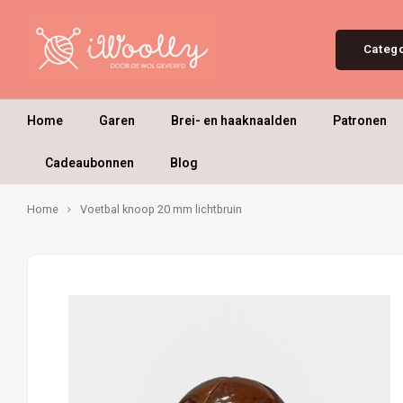
Categ
Home
Garen
Brei- en haaknaalden
Patronen
Cadeaubonnen
Blog
Home
Voetbal knoop 20 mm lichtbruin