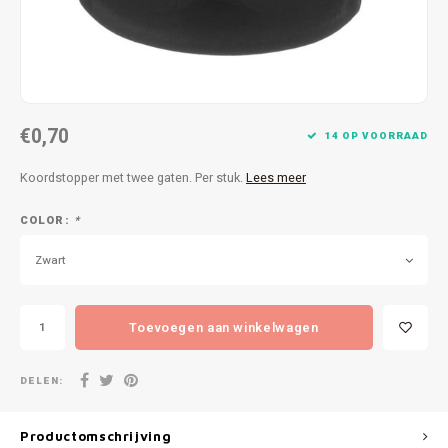
Patches
Sterr
Repareren
Colour
Ritsen
Ton-s
€0,70
14 OP VOORRAAD
Spelden en vastmaken
iWool
Koordstopper met twee gaten. Per stuk.
Lees meer
Overige fournituren
Grote
COLOR:
*
Boter
Zwart
Per L
Toevoegen aan winkelwagen
Kabel
DELEN:
Productomschrijving