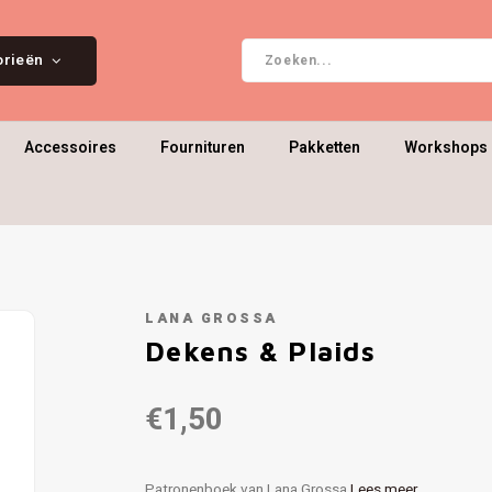
orieën
Accessoires
Fournituren
Pakketten
Workshops 
LANA GROSSA
Dekens & Plaids
€1,50
Patronenboek van Lana Grossa
Lees meer