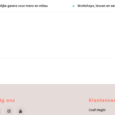
rlijke garens voor mens en milieu
Workshops, lessen en weke
lg ons
Klantense
Craft Night