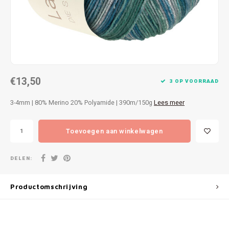
Patches
Sterr
Repareren
Colour
Ritsen
Ton-s
€13,50
Spelden en vastmaken
iWool
3 OP VOORRAAD
3-4mm | 80% Merino 20% Polyamide | 390m/150g
Lees meer
Overige fournituren
Grote
Toevoegen aan winkelwagen
Boter
Per L
DELEN:
Kabel
Productomschrijving