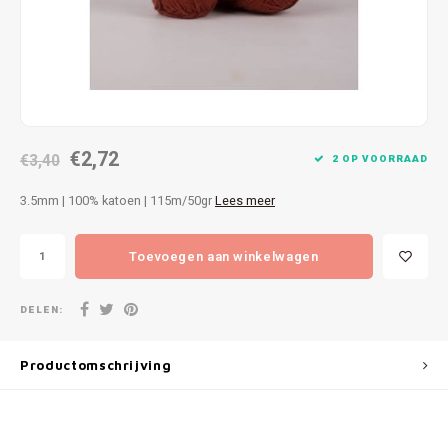
Patches
Sterr
Repareren
Colour
Ritsen
Ton-s
€2,72
Spelden en vastmaken
€3,40
iWool
2 OP VOORRAAD
3.5mm | 100% katoen | 115m/50gr
Lees meer
Overige fournituren
Grote
Toevoegen aan winkelwagen
Boter
Per L
DELEN:
Kabel
Productomschrijving