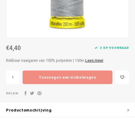
Patches
Sterr
Repareren
Colour
Ritsen
Ton-s
€4,40
Spelden en vastmaken
iWool
3 OP VOORRAAD
Rekbaar naaigaren van 100% polyester | 150m
Lees meer
Overige fournituren
Grote
Toevoegen aan winkelwagen
Boter
Per L
DELEN:
Kabel
Productomschrijving