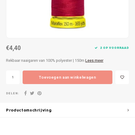
Patches
Sterr
Repareren
Colour
Ritsen
Ton-s
€4,40
Spelden en vastmaken
iWool
2 OP VOORRAAD
Rekbaar naaigaren van 100% polyester | 150m
Lees meer
Overige fournituren
Grote
Toevoegen aan winkelwagen
Boter
Per L
DELEN:
Kabel
Productomschrijving