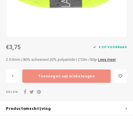
Patches
Sterr
Repareren
Colour
Ritsen
Ton-s
€3,75
Spelden en vastmaken
iWool
4 OP VOORRAAD
2.5-3mm | 80% scheerwol 20% polyamide | 210m /50gr
Lees meer
Overige fournituren
Grote
Toevoegen aan winkelwagen
Boter
Per L
DELEN:
Kabel
Productomschrijving