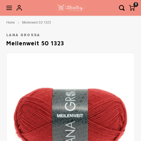
0
Home
Meilenweit 50 1323
Hoofdmenu / brei- en haaknaalden
Hoofdmenu / accessoires
Hoofdmenu / fournituren
Hoofdmenu / pakketten
Hoofdmenu / patronen
Hoofdmenu / garen
Hoofdmenu / sale
Brei- en haaknaalden
Accessoires
Fournituren
Pakketten
Patronen
Garen
Sale
LANA GROSSA
Meilenweit 50 1323
Sokkenwol
Breinaalden
Boeken
Brei- en haakaccessoires
Elastiek en band
Haken
Garen
Naald
Basis
Steek
Siersl
Babygaren
Haaknaalden
Tijdschriften
Kant-en-klare sokken
Knippen en snijden
Breien
Verwi
Net to
Meebreigaren
Overige naalden
Losse patronen
Ogen, neuzen, belletjes etc.
Knopen en sluitingen
Vaste
Ahab 
Gratis Patronen
Sieraden
Meten en aftekenen
Recht
Babys
Tassen, etuis, koffers
Naai- en borduurnaalden
Sokke
Gehaa
Naaigaren
Zickz