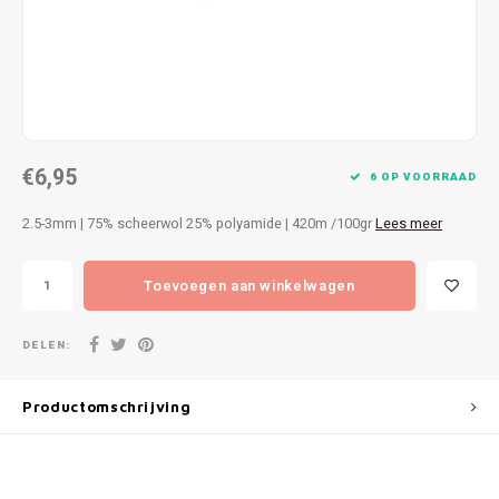
Patches
Sterr
Repareren
Colour
Ritsen
Ton-s
€6,95
Spelden en vastmaken
iWool
6 OP VOORRAAD
2.5-3mm | 75% scheerwol 25% polyamide | 420m /100gr
Lees meer
Overige fournituren
Grote
Toevoegen aan winkelwagen
Boter
Per L
DELEN:
Kabel
Productomschrijving