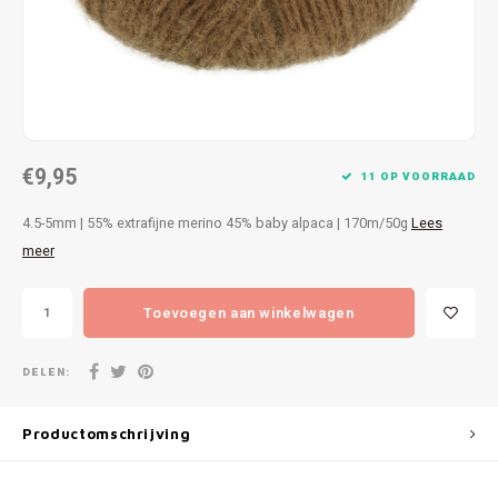
Patches
Sterr
Repareren
Colour
Ritsen
Ton-s
€9,95
Spelden en vastmaken
iWool
11 OP VOORRAAD
4.5-5mm | 55% extrafijne merino 45% baby alpaca | 170m/50g
Lees
Overige fournituren
Grote
meer
Boter
Toevoegen aan winkelwagen
Per L
DELEN:
Kabel
Productomschrijving