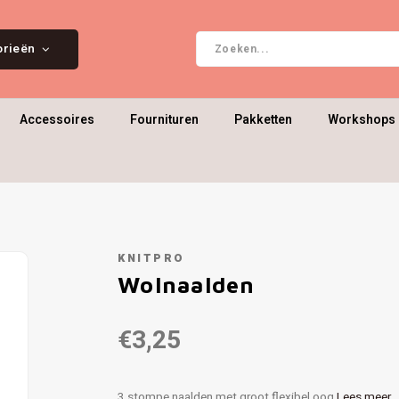
orieën
Accessoires
Fournituren
Pakketten
Workshops 
KNITPRO
Wolnaalden
€3,25
3 stompe naalden met groot flexibel oog
Lees meer