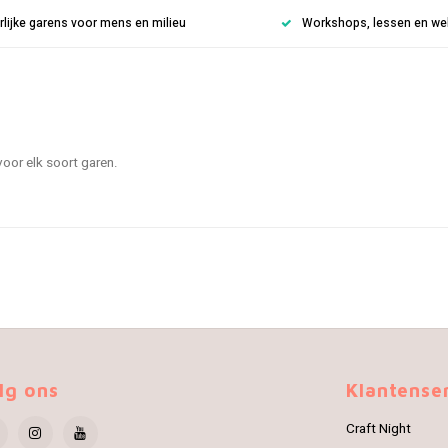
rlijke garens voor mens en milieu
Workshops, lessen en weke
oor elk soort garen.
lg ons
Klantense
Craft Night