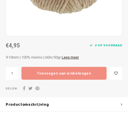
Patches
Sterr
Repareren
Colour
Ritsen
Ton-s
€4,95
Spelden en vastmaken
iWool
2 OP VOORRAAD
9-10mm | 100% merino | 60m/50gr
Lees meer
Overige fournituren
Grote
Toevoegen aan winkelwagen
Boter
Per L
DELEN:
Kabel
Productomschrijving