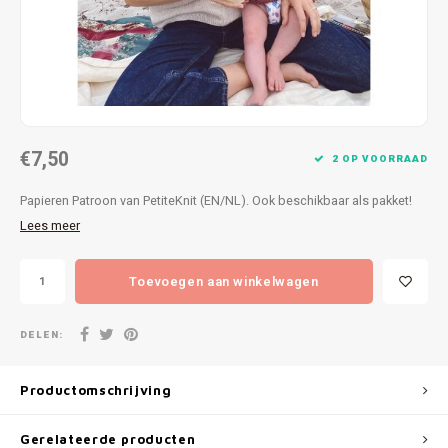
Patches
Sterr
Repareren
Colour
Ritsen
Ton-s
€7,50
Spelden en vastmaken
iWool
2 OP VOORRAAD
Papieren Patroon van PetiteKnit (EN/NL). Ook beschikbaar als pakket!
Overige fournituren
Grote
Lees meer
Boter
Toevoegen aan winkelwagen
Per L
DELEN:
Kabel
Productomschrijving
Gerelateerde producten