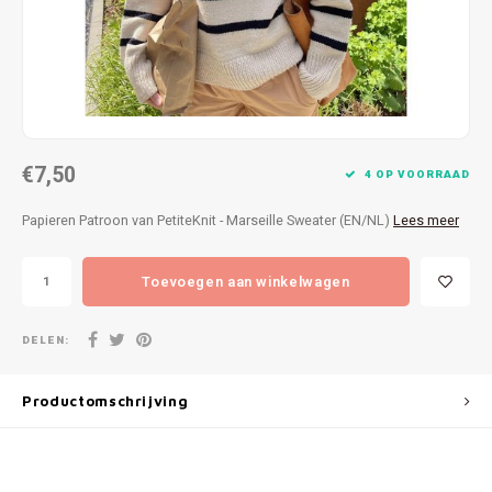
Patches
Sterr
Repareren
Colour
Ritsen
Ton-s
€7,50
Spelden en vastmaken
iWool
4 OP VOORRAAD
Papieren Patroon van PetiteKnit - Marseille Sweater (EN/NL)
Lees meer
Overige fournituren
Grote
Toevoegen aan winkelwagen
Boter
Per L
DELEN:
Kabel
Productomschrijving