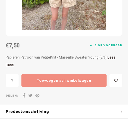
Patches
Sterr
Repareren
Colour
Ritsen
Ton-s
€7,50
Spelden en vastmaken
iWool
3 OP VOORRAAD
Papieren Patroon van PetiteKnit - Marseille Sweater Young (EN)
Lees
Overige fournituren
Grote
meer
Boter
Toevoegen aan winkelwagen
Per L
DELEN:
Kabel
Productomschrijving