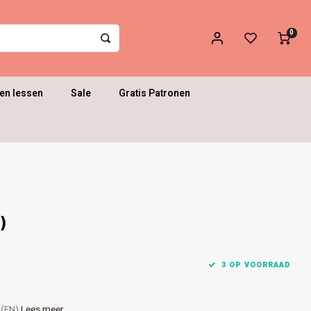
0
en lessen
Sale
Gratis Patronen
)
3 OP VOORRAAD
t (EN)
Lees meer