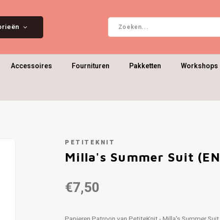
orieën
Accessoires
Fournituren
Pakketten
Workshops 
PETITEKNIT
Milla's Summer Suit (EN
€7,50
Papieren Patroon van PetiteKnit - Milla's Summer Sui